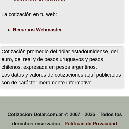
18-11-10
La cotización en tu web:
17-11-10
Recursos Webmaster
16-11-10
Cotización promedio del dólar estadounidense, del
euro, del real y de pesos uruguayos y pesos
chilenos, expresada en pesos argentinos.
15-11-10
Los datos y valores de cotizaciones aquí publicados
son de carácter meramente informativo.
12-11-10
11-11-10
Cotizacion-Dolar.com.ar © 2007 - 2026 - Todos los
derechos reservados
-
Políticas de Privacidad