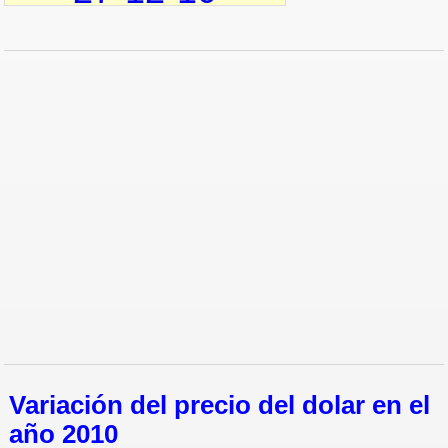
23-12-10
22-12-10
21-12-10
20-12-10
17-12-10
Variación del precio del dolar en el
año 2010
16-12-10