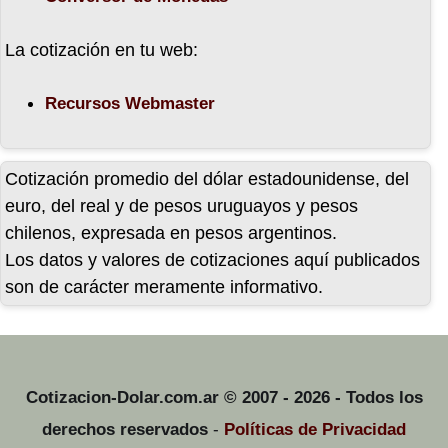
18-11-21
La cotización en tu web:
17-11-21
Recursos Webmaster
16-11-21
Cotización promedio del dólar estadounidense, del
euro, del real y de pesos uruguayos y pesos
chilenos, expresada en pesos argentinos.
15-11-21
Los datos y valores de cotizaciones aquí publicados
son de carácter meramente informativo.
12-11-21
11-11-21
Cotizacion-Dolar.com.ar © 2007 - 2026 - Todos los
derechos reservados
-
Políticas de Privacidad