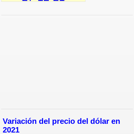
23-12-21
22-12-21
21-12-21
20-12-21
17-12-21
Variación del precio del dólar en
2021
16-12-21