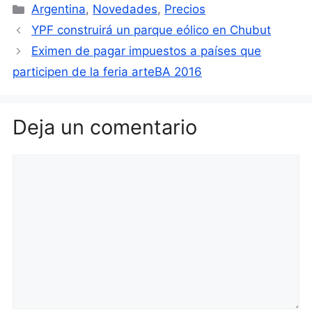
Categorías
Argentina
,
Novedades
,
Precios
YPF construirá un parque eólico en Chubut
Eximen de pagar impuestos a países que
participen de la feria arteBA 2016
Deja un comentario
Comentario