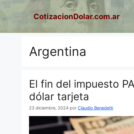
Saltar
al
CotizacionDolar.com.ar
contenido
Argentina
El fin del impuesto P
dólar tarjeta
23 diciembre, 2024
por
Claudio Benedetti