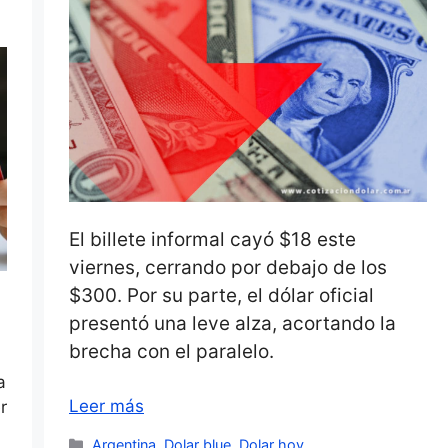
El billete informal cayó $18 este
viernes, cerrando por debajo de los
$300. Por su parte, el dólar oficial
presentó una leve alza, acortando la
brecha con el paralelo.
a
Leer más
r
Categorías
Argentina
,
Dolar blue
,
Dolar hoy