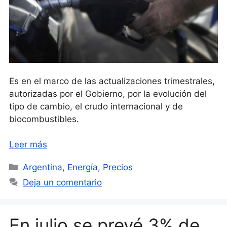
Es en el marco de las actualizaciones trimestrales,
autorizadas por el Gobierno, por la evolución del
tipo de cambio, el crudo internacional y de
biocombustibles.
Leer más
Categorías
Argentina
,
Energía
,
Precios
Deja un comentario
En julio se prevé 3% de