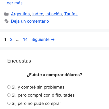
Leer más
Categorías
Argentina
,
Indec
,
Inflación
,
Tarifas
Deja un comentario
Página
Página
Página
1
2
…
14
Siguiente
→
Encuestas
¿Fuiste a comprar dólares?
Si, y compré sin problemas
Si, pero compré con dificultades
Si, pero no pude comprar