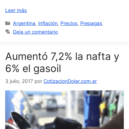
Leer más
Categorías
Argentina
,
Inflación
,
Precios
,
Prepagas
Deja un comentario
Aumentó 7,2% la nafta y
6% el gasoil
3 julio, 2017
por
CotizacionDolar.com.ar