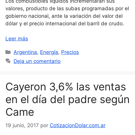
Los combustibles líquidos incrementarán sus
valores, producto de las subas programadas por el
gobierno nacional, ante la variación del valor del
dólar y el precio internacional del barril de crudo.
Leer más
Categorías
Argentina
,
Energía
,
Precios
Deja un comentario
Cayeron 3,6% las ventas
en el día del padre según
Came
19 junio, 2017
por
CotizacionDolar.com.ar