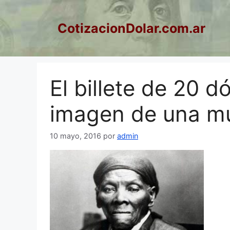
Saltar
al
CotizacionDolar.com.ar
contenido
El billete de 20 d
imagen de una mu
10 mayo, 2016
por
admin