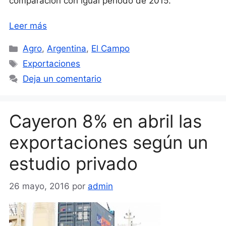
comparación con igual período de 2015.
Leer más
Categorías
Agro
,
Argentina
,
El Campo
Etiquetas
Exportaciones
Deja un comentario
Cayeron 8% en abril las
exportaciones según un
estudio privado
26 mayo, 2016
por
admin