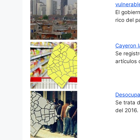
vulnerabl
El gobier
rico del 
Cayeron l
Se regist
artículos
Desocupac
Se trata 
del 2016.