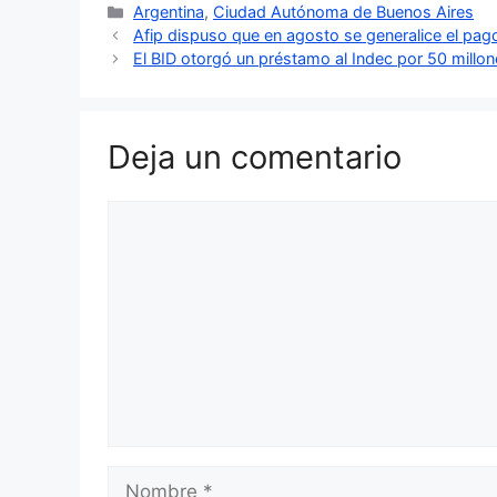
Categorías
Argentina
,
Ciudad Autónoma de Buenos Aires
Afip dispuso que en agosto se generalice el pag
El BID otorgó un préstamo al Indec por 50 millo
Deja un comentario
Comentario
Nombre