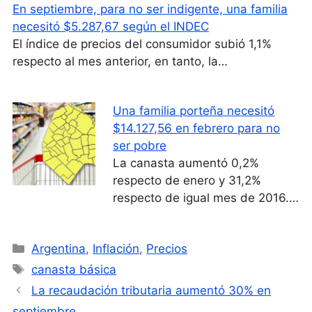
En septiembre, para no ser indigente, una familia
necesitó $5.287,67 según el INDEC
El índice de precios del consumidor subió 1,1%
respecto al mes anterior, en tanto, la…
Una familia porteña necesitó
$14.127,56 en febrero para no
ser pobre
La canasta aumentó 0,2%
respecto de enero y 31,2%
respecto de igual mes de 2016.…
Categorías
Argentina
,
Inflación
,
Precios
Etiquetas
canasta básica
La recaudación tributaria aumentó 30% en
septiembre