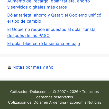
Aumento del recargo: dólar tarjeta, ahorro
y servicios digitales más caros
Dólar tarjeta, ahorro y Qatar: el Gobierno unificó
el tipo de cambio
El Gobierno reduce impuestos al dólar turista
después de las PASO
El dólar blue cerró la semana en baja
📅
Notas por mes y año
Cotizacion-Dolar.com.ar © 2007 - 2026 - Todos los
derechos reservados
Cotización del Dólar en Argentina - Economía Noticias