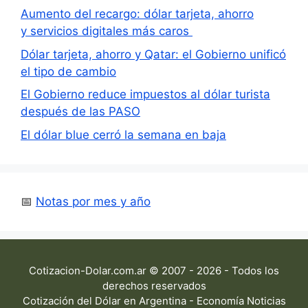
Aumento del recargo: dólar tarjeta, ahorro
y servicios digitales más caros
Dólar tarjeta, ahorro y Qatar: el Gobierno unificó
el tipo de cambio
El Gobierno reduce impuestos al dólar turista
después de las PASO
El dólar blue cerró la semana en baja
📅
Notas por mes y año
Cotizacion-Dolar.com.ar © 2007 - 2026 - Todos los
derechos reservados
Cotización del Dólar en Argentina - Economía Noticias