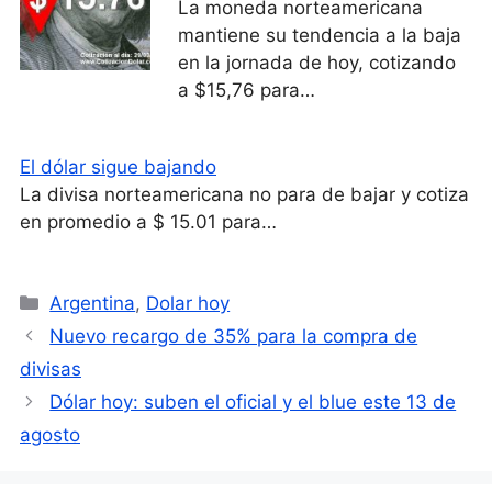
La moneda norteamericana
mantiene su tendencia a la baja
en la jornada de hoy, cotizando
a $15,76 para…
El dólar sigue bajando
La divisa norteamericana no para de bajar y cotiza
en promedio a $ 15.01 para…
Categorías
Argentina
,
Dolar hoy
Nuevo recargo de 35% para la compra de
divisas
Dólar hoy: suben el oficial y el blue este 13 de
agosto