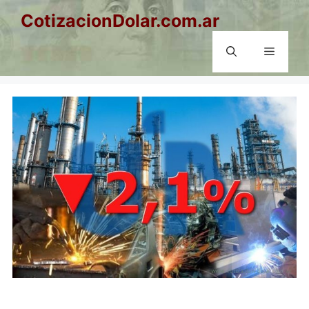
Saltar
CotizacionDolar.com.ar
al
contenido
Menú