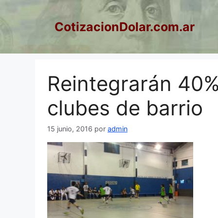
Saltar
al
CotizacionDolar.com.ar
contenido
Reintegrarán 40% 
clubes de barrio
15 junio, 2016
por
admin