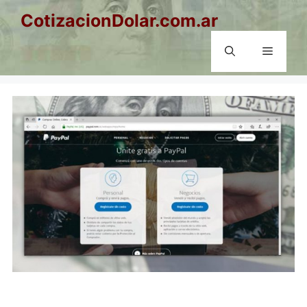
Saltar
CotizacionDolar.com.ar
al
contenido
Menú