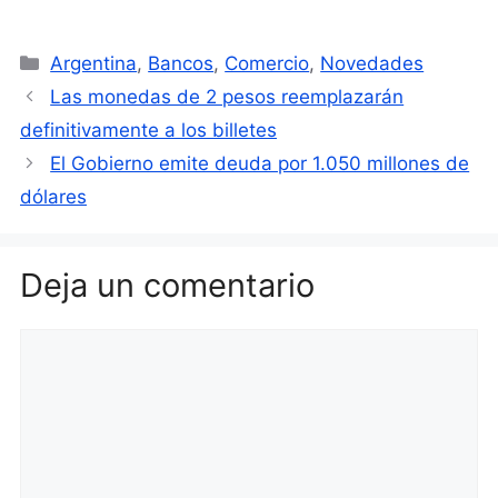
Categorías
Argentina
,
Bancos
,
Comercio
,
Novedades
Las monedas de 2 pesos reemplazarán
definitivamente a los billetes
El Gobierno emite deuda por 1.050 millones de
dólares
Deja un comentario
Comentario