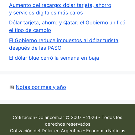
Aumento del recargo: dólar tarjeta, ahorro
y servicios digitales más caros
Dólar tarjeta, ahorro y Qatar: el Gobierno unificó
el tipo de cambio
El Gobierno reduce impuestos al dólar turista
después de las PASO
El dólar blue cerró la semana en baja
📅
Notas por mes y año
Cotizacion-Dolar.com.ar © 2007 - 2026 - Todos los
derechos reservados
Cotización del Dólar en Argentina - Economía Noticias