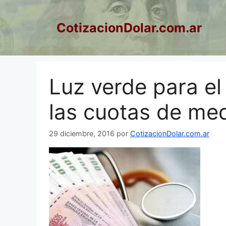
Saltar
al
CotizacionDolar.com.ar
contenido
Luz verde para e
las cuotas de me
29 diciembre, 2016
por
CotizacionDolar.com.ar