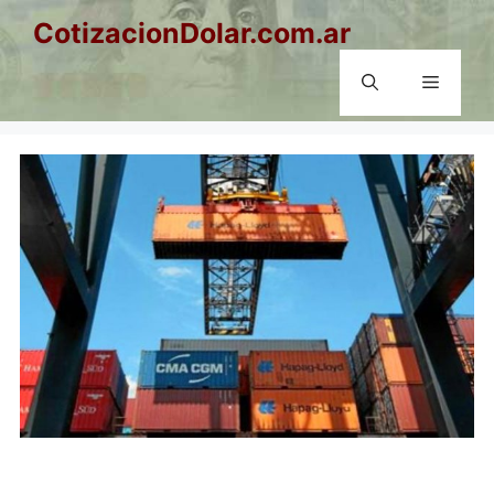
Saltar
CotizacionDolar.com.ar
al
contenido
Menú