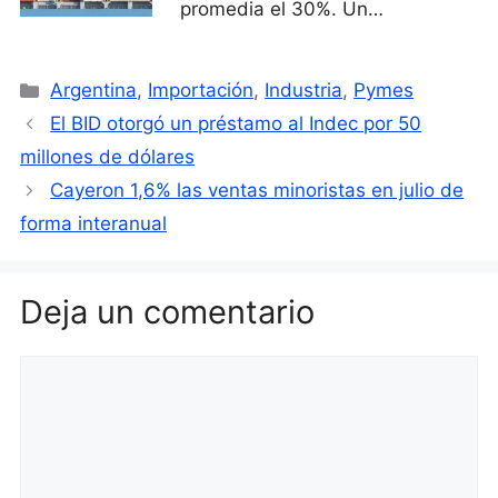
promedia el 30%. Un…
Categorías
Argentina
,
Importación
,
Industria
,
Pymes
El BID otorgó un préstamo al Indec por 50
millones de dólares
Cayeron 1,6% las ventas minoristas en julio de
forma interanual
Deja un comentario
Comentario