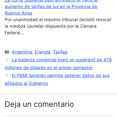
La Corte Suprema dejó sin efecto el freno al
aumento de tarifas de luz en la Provincia de
Buenos Aires
Por unanimidad el máximo tribunal decidió revocar
la medida cautelar dispuesta por la Cámara
Federal…
Categorías
Argentina
,
Energía
,
Tarifas
La balanza comercial logró un superávit de 479
millones de dólares en el primer semestre
El PAMI también permite obtener datos de sus
afiliados al Gobierno
Deja un comentario