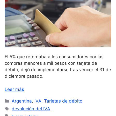
El 5% que retornaba a los consumidores por las
compras menores a mil pesos con tarjeta de
débito, dejó de implementarse tras vencer el 31 de
diciembre pasado.
Leer más
Categorías
Argentina
,
IVA
,
Tarjetas de débito
Etiquetas
devolución del IVA