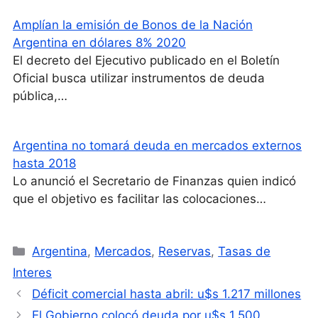
Amplían la emisión de Bonos de la Nación
Argentina en dólares 8% 2020
El decreto del Ejecutivo publicado en el Boletín
Oficial busca utilizar instrumentos de deuda
pública,…
Argentina no tomará deuda en mercados externos
hasta 2018
Lo anunció el Secretario de Finanzas quien indicó
que el objetivo es facilitar las colocaciones…
Categorías
Argentina
,
Mercados
,
Reservas
,
Tasas de
Interes
Déficit comercial hasta abril: u$s 1.217 millones
El Gobierno colocó deuda por u$s 1.500