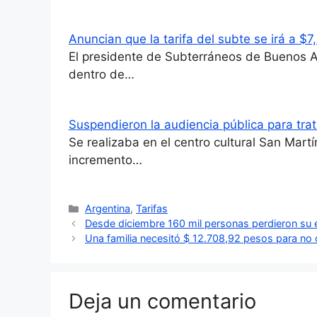
Anuncian que la tarifa del subte se irá a $7,
El presidente de Subterráneos de Buenos A
dentro de…
Suspendieron la audiencia pública para tra
Se realizaba en el centro cultural San Mart
incremento…
Categorías
Argentina
,
Tarifas
Desde diciembre 160 mil personas perdieron su
Una familia necesitó $ 12.708,92 pesos para no 
Deja un comentario