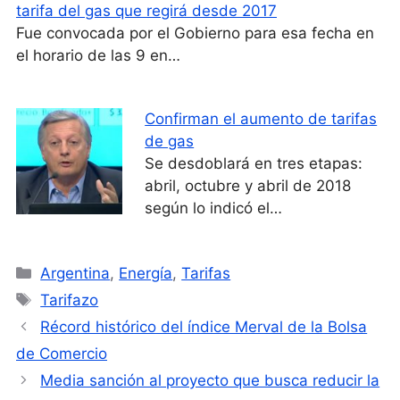
tarifa del gas que regirá desde 2017
Fue convocada por el Gobierno para esa fecha en
el horario de las 9 en…
Confirman el aumento de tarifas
de gas
Se desdoblará en tres etapas:
abril, octubre y abril de 2018
según lo indicó el…
Categorías
Argentina
,
Energía
,
Tarifas
Etiquetas
Tarifazo
Récord histórico del índice Merval de la Bolsa
de Comercio
Media sanción al proyecto que busca reducir la