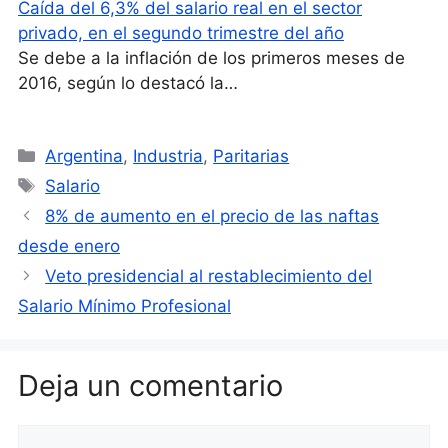
Caída del 6,3% del salario real en el sector
privado, en el segundo trimestre del año
Se debe a la inflación de los primeros meses de
2016, según lo destacó la…
Categorías
Argentina
,
Industria
,
Paritarias
Etiquetas
Salario
8% de aumento en el precio de las naftas
desde enero
Veto presidencial al restablecimiento del
Salario Mínimo Profesional
Deja un comentario
Comentario