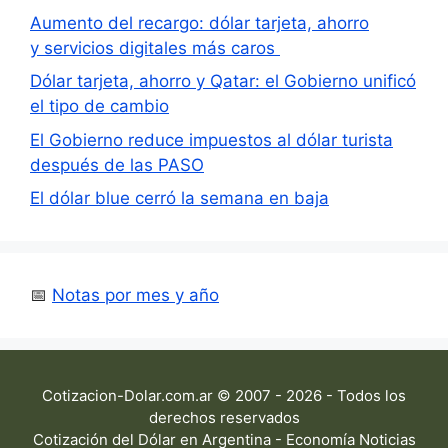
Aumento del recargo: dólar tarjeta, ahorro
y servicios digitales más caros
Dólar tarjeta, ahorro y Qatar: el Gobierno unificó
el tipo de cambio
El Gobierno reduce impuestos al dólar turista
después de las PASO
El dólar blue cerró la semana en baja
📅
Notas por mes y año
Cotizacion-Dolar.com.ar © 2007 - 2026 - Todos los
derechos reservados
Cotización del Dólar en Argentina - Economía Noticias