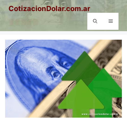
Saltar
CotizacionDolar.com.ar
al
contenido
Menú