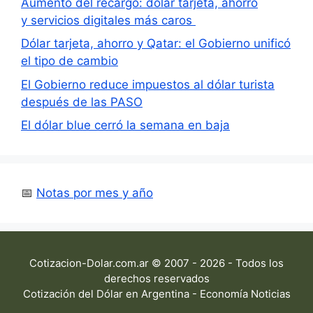
Aumento del recargo: dólar tarjeta, ahorro
y servicios digitales más caros
Dólar tarjeta, ahorro y Qatar: el Gobierno unificó
el tipo de cambio
El Gobierno reduce impuestos al dólar turista
después de las PASO
El dólar blue cerró la semana en baja
📅
Notas por mes y año
Cotizacion-Dolar.com.ar © 2007 - 2026 - Todos los
derechos reservados
Cotización del Dólar en Argentina - Economía Noticias