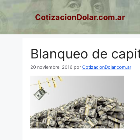
Saltar
al
CotizacionDolar.com.ar
contenido
Blanqueo de capi
20 noviembre, 2016
por
CotizacionDolar.com.ar