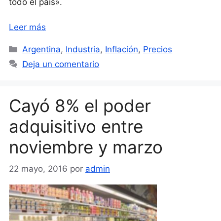
todo el país».
Leer más
Categorías
Argentina
,
Industria
,
Inflación
,
Precios
Deja un comentario
Cayó 8% el poder
adquisitivo entre
noviembre y marzo
22 mayo, 2016
por
admin