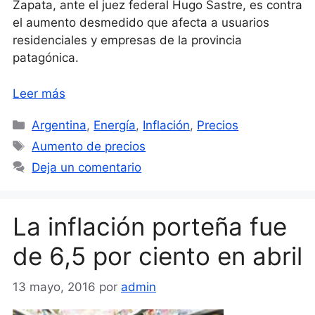
Zapata, ante el juez federal Hugo Sastre, es contra
el aumento desmedido que afecta a usuarios
residenciales y empresas de la provincia
patagónica.
Leer más
Categorías
Argentina
,
Energía
,
Inflación
,
Precios
Etiquetas
Aumento de precios
Deja un comentario
La inflación porteña fue
de 6,5 por ciento en abril
13 mayo, 2016
por
admin