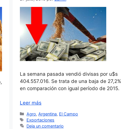
La semana pasada vendió divisas por u$s
404.557.016. Se trata de una baja de 27,2%
,
en comparación con igual período de 2015.
Leer más
Categorías
Agro
,
Argentina
,
El Campo
Etiquetas
Exportaciones
Deja un comentario