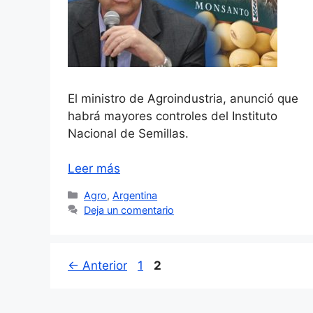
El ministro de Agroindustria, anunció que
habrá mayores controles del Instituto
Nacional de Semillas.
Leer más
Categorías
Agro
,
Argentina
Deja un comentario
Página
Página
←
Anterior
1
2