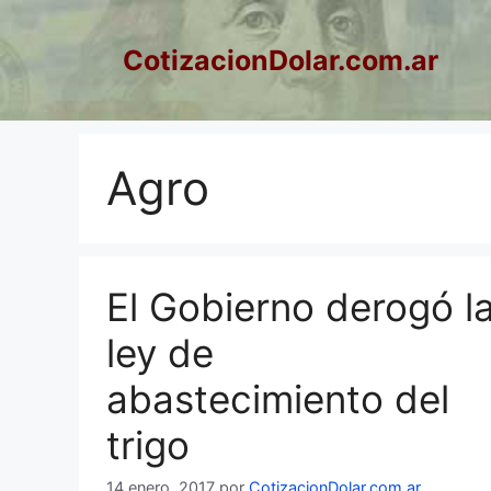
Saltar
al
CotizacionDolar.com.ar
contenido
Agro
El Gobierno derogó l
ley de
abastecimiento del
trigo
14 enero, 2017
por
CotizacionDolar.com.ar