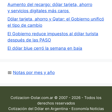
Aumento del recargo: dólar tarjeta, ahorro
y servicios digitales más caros
Dólar tarjeta, ahorro y Qatar: el Gobierno unificó
el tipo de cambio
El Gobierno reduce impuestos al dólar turista
después de las PASO
El dólar blue cerró la semana en baja
📅
Notas por mes y año
Cotizacion-Dolar.com.ar © 2007 - 2026 - Todos los
derechos reservados
Cotización del Dólar en Argentina - Economía Noticias