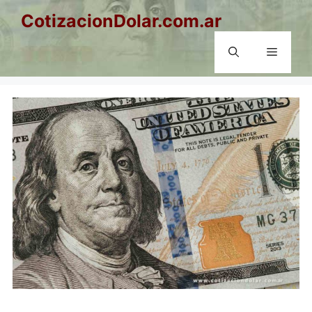
Saltar
CotizacionDolar.com.ar
al
contenido
Menú