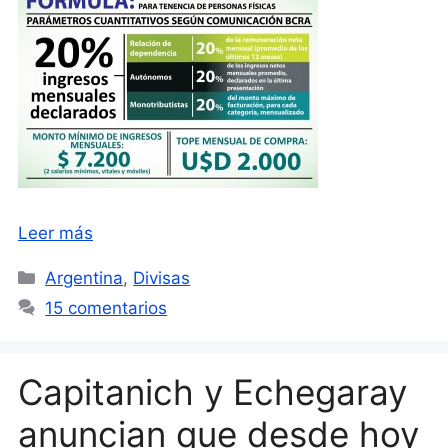
Leer más
Categorías
Argentina
,
Divisas
15 comentarios
Capitanich y Echegaray
anuncian que desde hoy