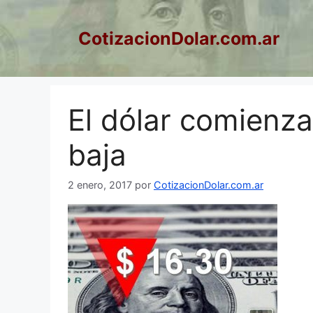
Saltar
al
CotizacionDolar.com.ar
contenido
El dólar comienza
baja
2 enero, 2017
por
CotizacionDolar.com.ar