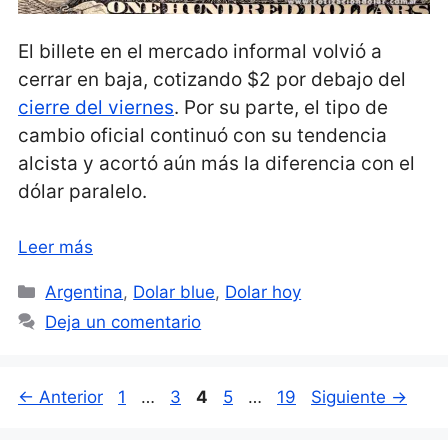
El billete en el mercado informal volvió a
cerrar en baja, cotizando $2 por debajo del
cierre del viernes
. Por su parte, el tipo de
cambio oficial continuó con su tendencia
alcista y acortó aún más la diferencia con el
dólar paralelo.
Leer más
Categorías
Argentina
,
Dolar blue
,
Dolar hoy
Deja un comentario
Página
Página
Página
Página
Página
←
Anterior
1
…
3
4
5
…
19
Siguiente
→