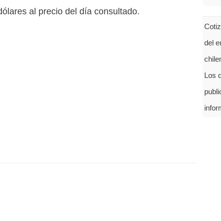
ólares al precio del día consultado.
Coti
del e
chil
Los d
publ
infor